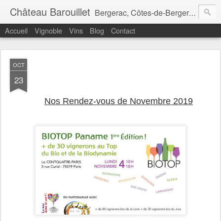
Château Barouillet
Bergerac, Côtes-de-Bergerac, Monbazillac et Pécharmant
Accueil
Vignoble
Vins
Blog
Contact
OCT
23
Nos Rendez-vous de Novembre 2019