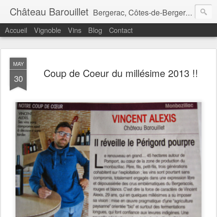
Château Barouillet
Bergerac, Côtes-de-Bergerac, Monbazillac et Pécharmant
Accueil
Vignoble
Vins
Blog
Contact
MAY
Coup de Coeur du millésime 2013 !!
30